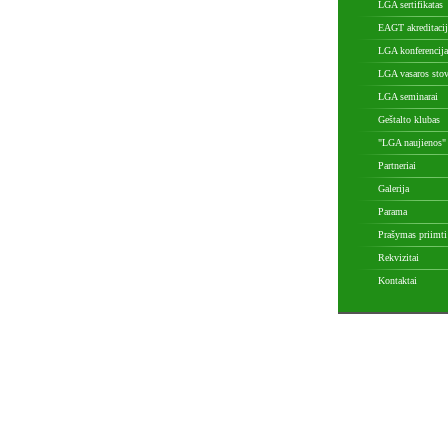
LGA sertifikatas
EAGT akreditacij
LGA konferencija
LGA vasaros sto
LGA seminarai
Geštalto klubas
"LGA naujienos"
Partneriai
Galerija
Parama
Prašymas priimt
Rekvizitai
Kontaktai