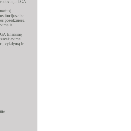
ai vadovauja LGA
narius)
nstitucijose bei
os posėdžiuose.
avimą ir
LGA finansinę
A suvažiavime.
ūrų vykdymą ir
ūtė