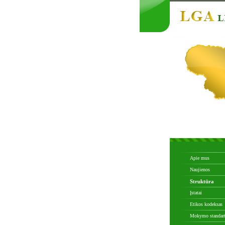
Apie mus
Naujienos
Struktūra
Įstatai
Etikos kodeksas
Mokymo standart