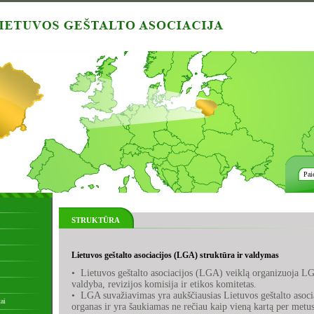
STRUKTŪRA
Lietuvos geštalto asociacijos (LGA) struktūra ir valdymas
• Lietuvos geštalto asociacijos (LGA) veiklą organizuoja L
valdyba, revizijos komisija ir etikos komitetas.
• LGA suvažiavimas yra aukščiausias Lietuvos geštalto asoc
ai
organas ir yra šaukiamas ne rečiau kaip vieną kartą per metu