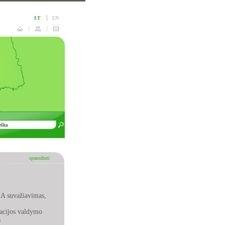
LT
EN
spausdinti
GA suvažiavimas,
iacijos valdymo
s