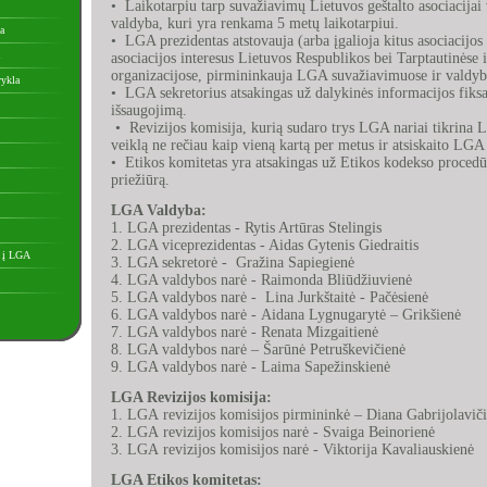
• Laikotarpiu tarp suvažiavimų Lietuvos geštalto asociacij
valdyba, kuri yra renkama 5 metų laikotarpiui.
a
• LGA prezidentas atstovauja (arba įgalioja kitus asociacijos 
asociacijos interesus Lietuvos Respublikos bei Tarptautinėse i
organizacijose, pirmininkauja LGA suvažiavimuose ir valdyb
vykla
• LGA sekretorius atsakingas už dalykinės informacijos fiks
išsaugojimą.
• Revizijos komisija, kurią sudaro trys LGA nariai tikrina 
veiklą ne rečiau kaip vieną kartą per metus ir atsiskaito LG
• Etikos komitetas yra atsakingas už Etikos kodekso proced
priežiūrą.
LGA Valdyba:
1. LGA prezidentas - Rytis Artūras Stelingis
2. LGA viceprezidentas - Aidas Gytenis Giedraitis
i į LGA
3. LGA sekretorė - Gražina Sapiegienė
4. LGA valdybos narė - Raimonda Bliūdžiuvienė
5. LGA valdybos narė - Lina Jurkštaitė - Pačėsienė
6. LGA valdybos narė - Aidana Lygnugarytė – Grikšienė
7. LGA valdybos narė - Renata Mizgaitienė
8. LGA valdybos narė – Šarūnė Petruškevičienė
9. LGA valdybos narė - Laima Sapežinskienė
LGA Revizijos komisija:
1. LGA revizijos komisijos pirmininkė – Diana Gabrijolaviči
2. LGA revizijos komisijos narė - Svaiga Beinorienė
3. LGA revizijos komisijos narė - Viktorija Kavaliauskienė
LGA Etikos komitetas: